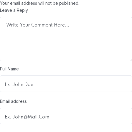
Your email address will not be published.
Leave a Reply
Full Name
Email address