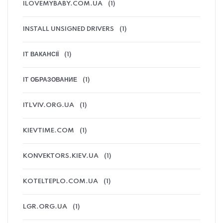
ILOVEMYBABY.COM.UA
(1)
INSTALL UNSIGNED DRIVERS
(1)
IT ВАКАНСІЇ
(1)
IT ОБРАЗОВАНИЕ
(1)
ITLVIV.ORG.UA
(1)
KIEVTIME.COM
(1)
KONVEKTORS.KIEV.UA
(1)
KOTELTEPLO.COM.UA
(1)
LGR.ORG.UA
(1)