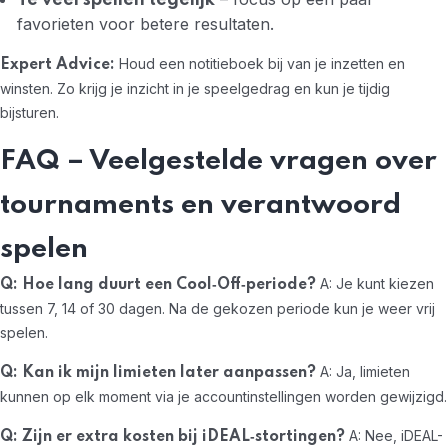
Te veel spellen tegelijk
favorieten voor betere resultaten.
Houd een notitieboek bij van je inzetten en
Expert Advice:
winsten. Zo krijg je inzicht in je speelgedrag en kun je tijdig
bijsturen.
FAQ – Veelgestelde vragen over
tournaments en verantwoord
spelen
A: Je kunt kiezen
Q: Hoe lang duurt een Cool‑Off‑periode?
tussen 7, 14 of 30 dagen. Na de gekozen periode kun je weer vrij
spelen.
A: Ja, limieten
Q: Kan ik mijn limieten later aanpassen?
kunnen op elk moment via je accountinstellingen worden gewijzigd.
A: Nee, iDEAL-
Q: Zijn er extra kosten bij iDEAL‑stortingen?