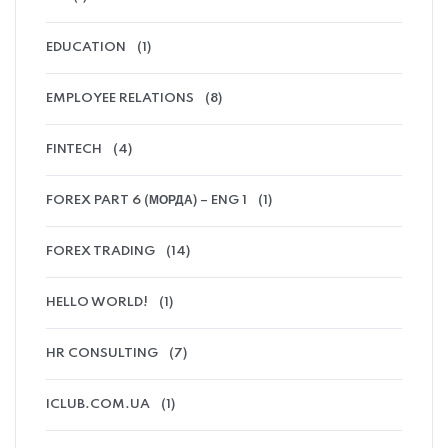
EDUCATION
(1)
EMPLOYEE RELATIONS
(8)
FINTECH
(4)
FOREX PART 6 (МОРДА) – ENG 1
(1)
FOREX TRADING
(14)
HELLO WORLD!
(1)
HR CONSULTING
(7)
ICLUB.COM.UA
(1)