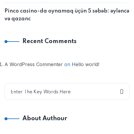
Pinco casino-da oynamaq üçün 5 səbəb: əyləncə
və qazanc
Recent Comments
A WordPress Commenter
on
Hello world!
About Authour