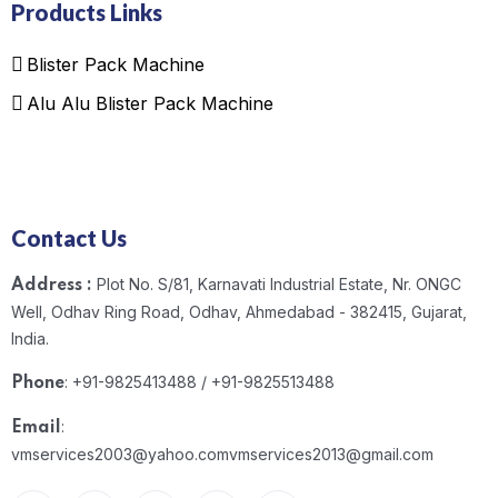
Products Links
Blister Pack Machine
Alu Alu Blister Pack Machine
Contact Us
Plot No. S/81, Karnavati Industrial Estate, Nr. ONGC
Address :
Well, Odhav Ring Road, Odhav, Ahmedabad - 382415, Gujarat,
India.
: +91-9825413488 / +91-9825513488
Phone
:
Email
vmservices2003@yahoo.com
vmservices2013@gmail.com