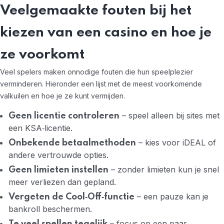
Veelgemaakte fouten bij het
kiezen van een casino en hoe je
ze voorkomt
Veel spelers maken onnodige fouten die hun speelplezier
verminderen. Hieronder een lijst met de meest voorkomende
valkuilen en hoe je ze kunt vermijden.
– speel alleen bij sites met
Geen licentie controleren
een KSA‑licentie.
– kies voor iDEAL of
Onbekende betaalmethoden
andere vertrouwde opties.
– zonder limieten kun je snel
Geen limieten instellen
meer verliezen dan gepland.
– een pauze kan je
Vergeten de Cool‑Off‑functie
bankroll beschermen.
– focus op een paar