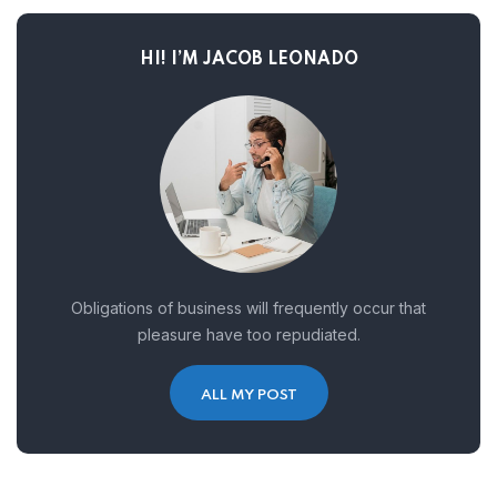
HI! I’M JACOB LEONADO
Obligations of business will frequently occur that
pleasure have too repudiated.
ALL MY POST