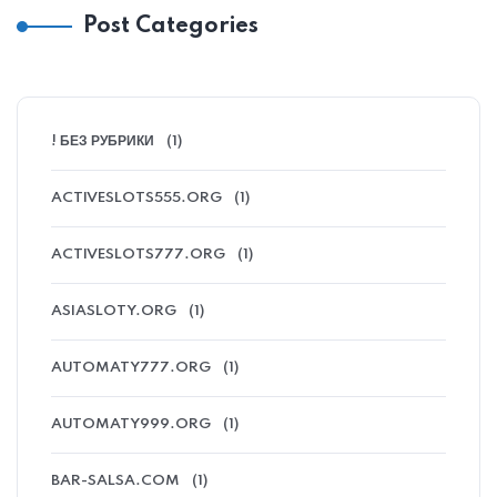
Post Categories
! БЕЗ РУБРИКИ
(1)
ACTIVESLOTS555.ORG
(1)
ACTIVESLOTS777.ORG
(1)
ASIASLOTY.ORG
(1)
AUTOMATY777.ORG
(1)
AUTOMATY999.ORG
(1)
BAR-SALSA.COM
(1)