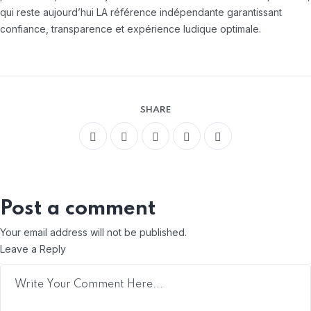
qui reste aujourd’hui LA référence indépendante garantissant
confiance,
transparence
et expérience ludique optimale.
SHARE
Post a comment
Your email address will not be published.
Leave a Reply