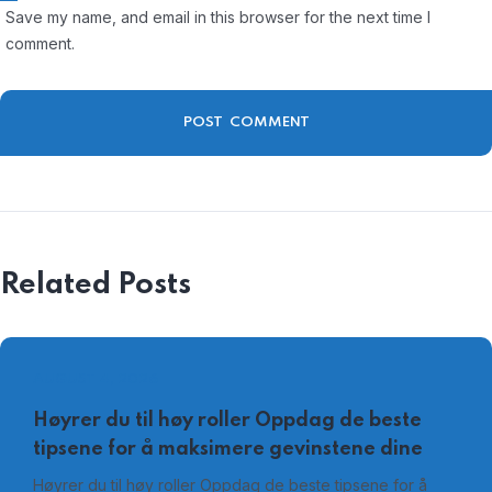
Save my name, and email in this browser for the next time I
comment.
Related Posts
AUGUST 4, 2026
Høyrer du til høy roller Oppdag de beste
tipsene for å maksimere gevinstene dine
Høyrer du til høy roller Oppdag de beste tipsene for å