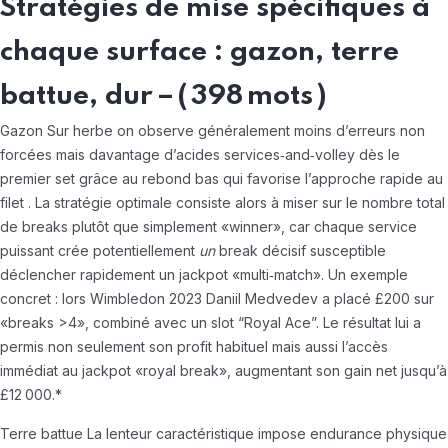
Stratégies de mise spécifiques à
chaque surface : gazon, terre
battue, dur – ( 398 mots )
Gazon
Sur herbe on observe généralement moins d’erreurs non
forcées mais davantage d’acides services‐and‐volley dès le
premier set grâce au rebond bas qui favorise l’approche rapide au
filet . La stratégie optimale consiste alors à miser sur le nombre total
de breaks plutôt que simplement «winner», car chaque service
puissant crée potentiellement
un
break décisif susceptible
déclencher rapidement un jackpot «multi‑match». Un exemple
concret : lors Wimbledon 2023 Daniil Medvedev a placé £200 sur
«breaks >4», combiné avec un slot “Royal Ace”. Le résultat lui a
permis non seulement son profit habituel mais aussi l’accès
immédiat au jackpot «royal break», augmentant son gain net jusqu’à
£12 000.*
Terre battue
La lenteur caractéristique impose endurance physique