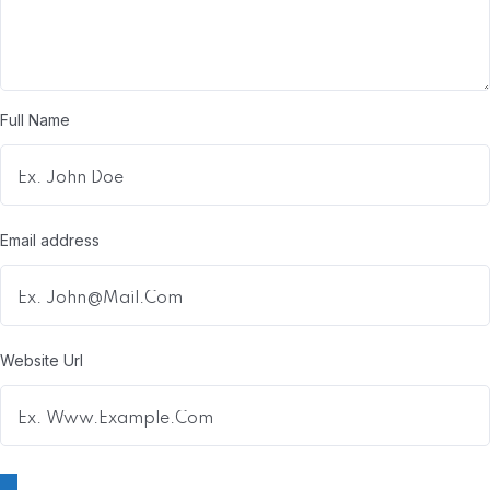
Full Name
Email address
Website Url