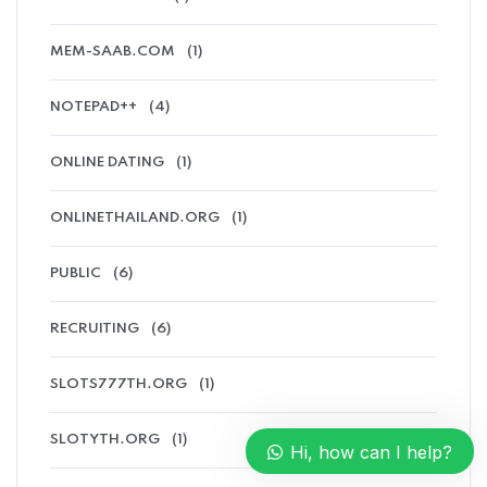
MEM-SAAB.COM
(1)
NOTEPAD++
(4)
ONLINE DATING
(1)
ONLINETHAILAND.ORG
(1)
PUBLIC
(6)
RECRUITING
(6)
SLOTS777TH.ORG
(1)
SLOTYTH.ORG
(1)
Hi, how can I help?