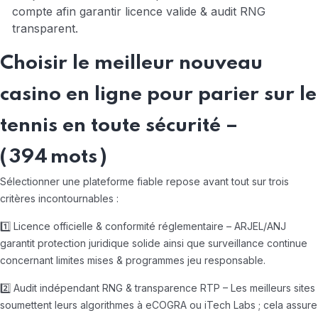
compte afin garantir licence valide & audit RNG
transparent.
Choisir le meilleur nouveau
casino en ligne pour parier sur le
tennis en toute sécurité –
( 394 mots )
Sélectionner une plateforme fiable repose avant tout sur trois
critères incontournables :
1️⃣ Licence officielle & conformité réglementaire – ARJEL/ANJ
garantit protection juridique solide ainsi que surveillance continue
concernant limites mises & programmes jeu responsable.
2️⃣ Audit indépendant RNG & transparence RTP – Les meilleurs sites
soumettent leurs algorithmes à eCOGRA ou iTech Labs ; cela assure