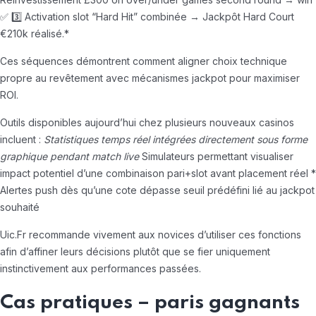
✅
3️⃣ Activation slot “Hard Hit” combinée → Jackpôt Hard Court
€210k réalisé.*
Ces séquences démontrent comment aligner choix technique
propre au revêtement avec mécanismes jackpot pour maximiser
ROI.
Outils disponibles aujourd’hui chez plusieurs nouveaux casinos
incluent :
Statistiques temps réel intégrées directement sous forme
graphique pendant match live
Simulateurs permettant visualiser
impact potentiel d’une combinaison pari+slot avant placement réel
*
Alertes push dès qu’une cote dépasse seuil prédéfini lié au jackpot
souhaité
Uic.Fr recommande vivement aux novices d’utiliser ces fonctions
afin d’affiner leurs décisions plutôt que se fier uniquement
instinctivement aux performances passées.
Cas pratiques – paris gagnants