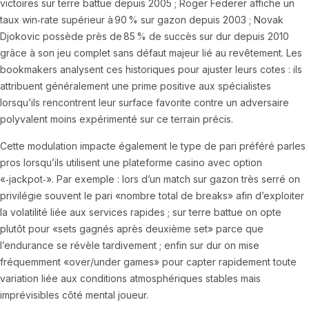
victoires sur terre battue depuis 2005 ; Roger Federer affiche un
taux win‑rate supérieur à 90 % sur gazon depuis 2003 ; Novak
Djokovic possède près de 85 % de succès sur dur depuis 2010
grâce à son jeu complet sans défaut majeur lié au revêtement. Les
bookmakers analysent ces historiques pour ajuster leurs cotes : ils
attribuent généralement une prime positive aux spécialistes
lorsqu’ils rencontrent leur surface favorite contre un adversaire
polyvalent moins expérimenté sur ce terrain précis.
Cette modulation impacte également le type de pari préféré parles
pros lorsqu’ils utilisent une plateforme casino avec option
«‑jackpot‑». Par exemple : lors d’un match sur gazon très serré on
privilégie souvent le pari «nombre total de breaks» afin d’exploiter
la volatilité liée aux services rapides ; sur terre battue on opte
plutôt pour «sets gagnés après deuxième set» parce que
l’endurance se révèle tardivement ; enfin sur dur on mise
fréquemment «over/under games» pour capter rapidement toute
variation liée aux conditions atmosphériques stables mais
imprévisibles côté mental joueur.