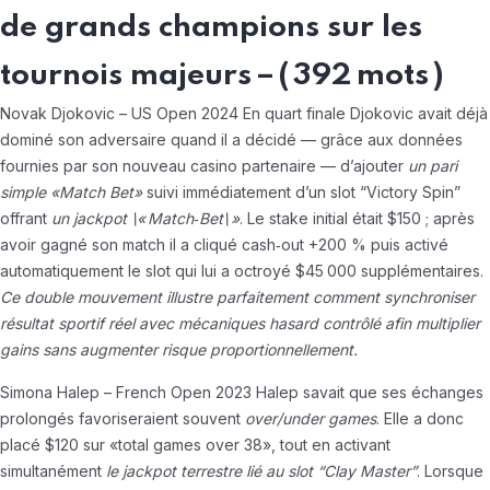
de grands champions sur les
tournois majeurs – ( 392 mots )
Novak Djokovic – US Open 2024
En quart finale Djokovic avait déjà
dominé son adversaire quand il a décidé — grâce aux données
fournies par son nouveau casino partenaire — d’ajouter
un pari
simple «Match Bet»
suivi immédiatement d’un slot “Victory Spin”
offrant
un jackpot \« Match‑Bet\ »
. Le stake initial était $150 ; après
avoir gagné son match il a cliqué cash‑out +200 % puis activé
automatiquement le slot qui lui a octroyé $45 000 supplémentaires.
Ce double mouvement illustre parfaitement comment synchroniser
résultat sportif réel avec mécaniques hasard contrôlé afin multiplier
gains sans augmenter risque proportionnellement.
Simona Halep – French Open 2023
Halep savait que ses échanges
prolongés favoriseraient souvent
over/under games
. Elle a donc
placé $120 sur «total games over 38», tout en activant
simultanément
le jackpot terrestre lié au slot “Clay Master”
. Lorsque