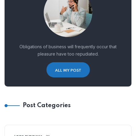
Obligations of business will frequently occur that
pleasure have too repudiated.
ALL MY POST
Post Categories