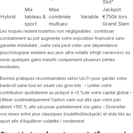
Slot”
Mix
Mise
Jackpot
Hybrid
tableau &
combinée
Variable
€750k lors
sport
multi‑jeu
Grand Slam
Les risques restent toutefois non négligeables : contribuer
constamment au pot augmente votre exposition financière sans
garantie immédiate ; outre cela peut créer une dépendance
psychologique similaire aux jeux ultra‑volatils («high variance») où
seuls quelques gains massifs compensent plusieurs pertes
modestes.
Bonnes pratiques recommandées selon Uic.Fr pour garder votre
bankroll saine tout en visant ces gros lots :
– Limiter votre
contribution quotidienne au jackpot à <5 %​de votre capital global
–
Utiliser systématiquement l’option cash‑out dès que votre pari
atteint +150 % afin sécuriser partiellement vos gains
– Diversifier
vos mises entre jeux classiques (roulette/blackjack) et slots liés au
sport afin d’équilibrer volatilité / rendement