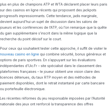
plus en plus de champions ATP et WTA déclarent placer leurs paris
sur des casinos en ligne récents qui proposent des jackpots
progressifs impressionnants. Cette tendance, jadis marginale,
devient aujourd’hui un sujet de discussion dans les salons de
joueurs et les conférences de l’ATP, où l’on remarque que la quête
du gain supplémentaire s’inscrit dans la même logique que la
recherche du point décisif sur le court.
Pour ceux qui souhaitent tester cette approche, il suffit de visiter le
nouveau casino en ligne
qui combine sécurité, bonus généreux et
options de paris sportives. En s’appuyant sur les évaluations
indépendantes d’Uic.Fr – site spécialisé dans le classement des
plateformes françaises – le joueur obtient une vision claire des
licences détenues, du taux RTP moyen et des méthodes de
paiement disponibles, dont le retrait instantané par carte bancaire
ou portefeuille électronique.
Les récentes réformes du jeu responsable imposées par l’Autorité
nationale des jeux ont renforcé la transparence des offres